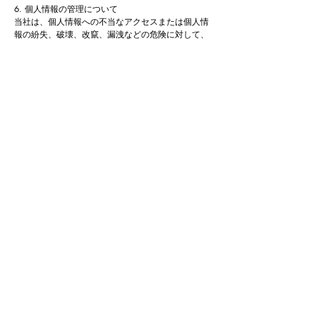
6. 個人情報の管理について
当社は、個人情報への不当なアクセスまたは個人情
報の紛失、破壊、改竄、漏洩などの危険に対して、
技術面及び組織面において必要な安全対策を継続的
に講じるよう努めています。
7. 本プライバシーポリシーの変更
当社は本プライバシーポリシーを定期的に見直し、
会員に予告することなく変更することがあります。
８. 個人情報に関するお問い合わせ
個人情報は、以下の者が責任をもって管理しており
ます。
また、個人情報に関するお問い合わせは下記までご
連絡ください。
㈱Raymaka レイメイカ
広島市中区舟入南6-1-6
代表 末宗 千登世
TEL：082-909-2885
E-MALL：info@raymaka.jp